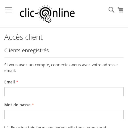
Allez
au
Rech
Mo
contenu
Accès client
Clients enregistrés
Si vous avez un compte, connectez-vous avec votre adresse
email.
Email
Mot de passe
By using this form you agree with the storage and