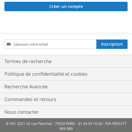
Créer un compte
Inscription
Inscription
à
notre
lettre
Termes de recherche
d’information
:
Politique de confidentialité et cookies
Recherche Avancée
Commandes et retours
Nous contacter
© AFC 2021 32 rue Planchat - 75020 PARIS - 01 44 93 10 50 - FVA FR25377
849 989