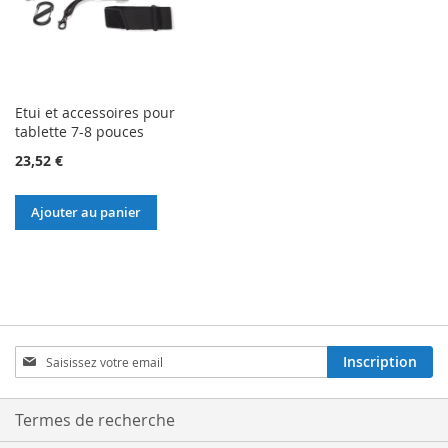
Etui et accessoires pour
tablette 7-8 pouces
23,52 €
Ajouter au panier
Inscription
Inscription
à
notre
lettre
Termes de recherche
d’information