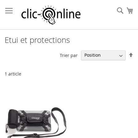
Allez
au
Rech
Mo
contenu
Etui et protections
Pa
Trier par
or
dé
1
article