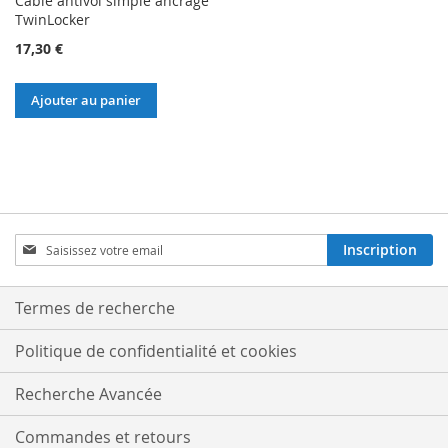
Câble antivol simple ancrage
TwinLocker
17,30 €
Ajouter au panier
Inscription
Inscription
à
notre
lettre
Termes de recherche
d’information
:
Politique de confidentialité et cookies
Recherche Avancée
Commandes et retours