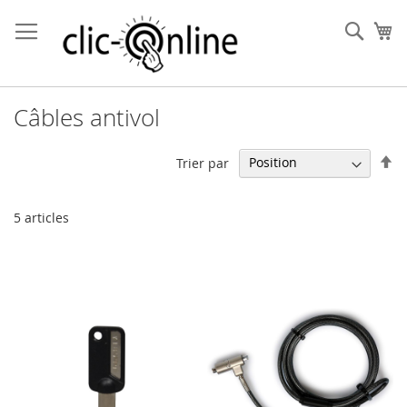
Allez
au
Rech
Mo
contenu
Câbles antivol
Pa
Trier par
or
dé
5
articles