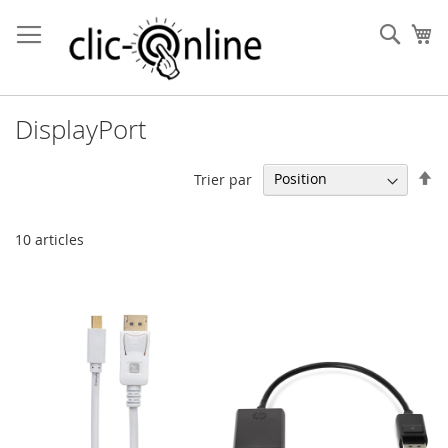
Allez
au
Rech
Mo
contenu
DisplayPort
Pa
Trier par
or
dé
10
articles