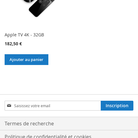
Apple TV 4K - 32GB
182,50 €
Ajouter au panier
Inscription
Inscription
à
notre
lettre
Termes de recherche
d’information
:
Politique de confidentialité et cookies