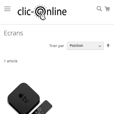
Allez
au
Rech
Mo
contenu
Ecrans
Pa
Trier par
or
dé
1
article