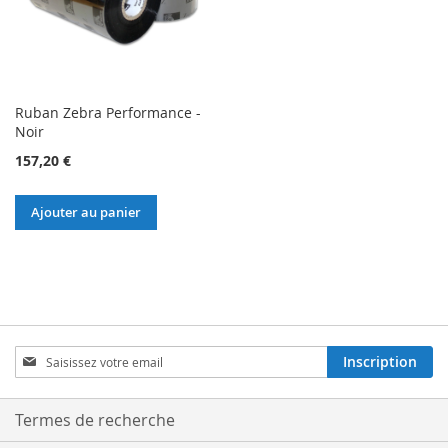
Ruban Zebra Performance -
Noir
157,20 €
Ajouter au panier
Inscription
Inscription
à
notre
lettre
Termes de recherche
d’information