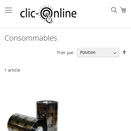
Allez
au
Rech
Mo
contenu
Consommables
Pa
Trier par
or
dé
1
article